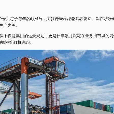
onment Day）定于每年的6月5日，由联合国环境规划署设立，旨
生产之中。
sen），环保不仅是集团的远景规划，更是长年累月沉淀在业务细节里
的纯棉旧T恤说起。