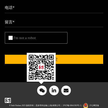
电话*
留言*
Untitled
I'm not a robot
© Stolt-Nielsen 2025 版权所有
｜
思多而特运输(上海)有限公司
｜
沪ICP备19041593号-2
｜
沪公网安备